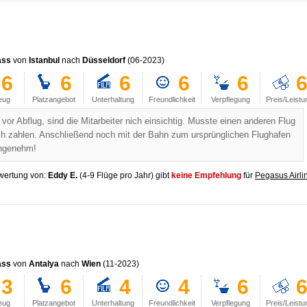
ass
von
Istanbul
nach
Düsseldorf
(06-2023)
6
6
6
6
6
eug
Platzangebot
Unterhaltung
Freundlichkeit
Verpflegung
Preis/Leistu
or Abflug, sind die Mitarbeiter nich einsichtig. Musste einen anderen Flug
h zahlen. Anschließend noch mit der Bahn zum ursprünglichen Flughafen
angenehm!
wertung von:
Eddy E.
(4-9 Flüge pro Jahr) gibt
keine Empfehlung
für
Pegasus Airli
ass
von
Antalya
nach
Wien
(11-2023)
3
6
4
4
6
eug
Platzangebot
Unterhaltung
Freundlichkeit
Verpflegung
Preis/Leistu