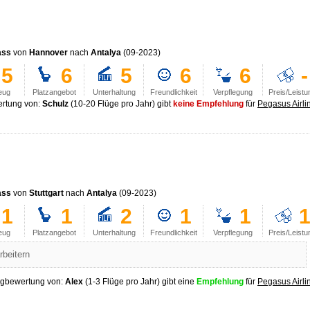
ass
von
Hannover
nach
Antalya
(09-2023)
5
6
5
6
6
-
eug
Platzangebot
Unterhaltung
Freundlichkeit
Verpflegung
Preis/Leistu
rtung von:
Schulz
(10-20 Flüge pro Jahr) gibt
keine Empfehlung
für
Pegasus Airli
ass
von
Stuttgart
nach
Antalya
(09-2023)
1
1
2
1
1
eug
Platzangebot
Unterhaltung
Freundlichkeit
Verpflegung
Preis/Leistu
rbeitern
ugbewertung von:
Alex
(1-3 Flüge pro Jahr) gibt eine
Empfehlung
für
Pegasus Airli