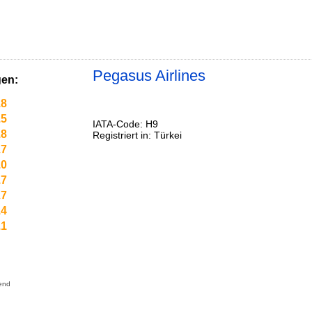
Pegasus Airlines
en:
.8
.5
IATA-Code: H9
.8
Registriert in: Türkei
.7
.0
.7
.7
.4
.1
end