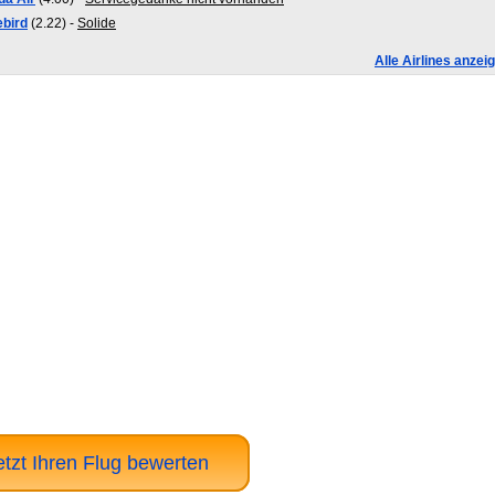
ebird
(2.22) -
Solide
Alle Airlines anzei
etzt Ihren Flug bewerten