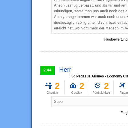
Anschlussflug verpasst, und als wir und am
erkundigen, sagte man uns auch noch das es s
Antalya angekommen war auch noch unser Ko
diesbezüglich völlig unterirdisch, bzw. ein
erreicht hat, wo nicht mehr der Mensch im V
Flugbewertung
Herr
2.44
Flug
Pegasus Airlines
-
Economy Cla
2
2
2
Checkin
Gepäck
Pünktlichkeit
Flugz
Super
Flug