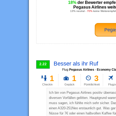
18%
der Bewerter empfe
Pegasus Airlines weit
13% neutral -
70%
keine Weiterempfe
Pegas
Besser als ihr Ruf
2.22
Flug
Pegasus Airlines
-
Economy Cl
1
1
3
Checkin
Gepäck
Pünktlichkeit
Flugz
Ich bin von Pegasus Airlines positiv überras
diversen Vorfällen gelitten. Hauptgrund ware
muss sagen, ich fühlte mich sehr sicher. Das 
einen A320-251Neo erstaunlich gut. Was gar 
Nüsse für 7€ oder einen halbvollen Kaffee fü