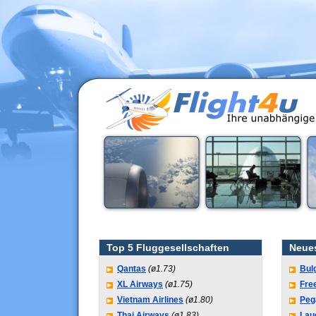
Top 5 Fluggesellschaften
Neue
Qantas
(ø1.73)
Bul
XL Airways
(ø1.75)
Fre
Vietnam Airlines
(ø1.80)
Peg
Thai Airways
(ø1.83)
Lau