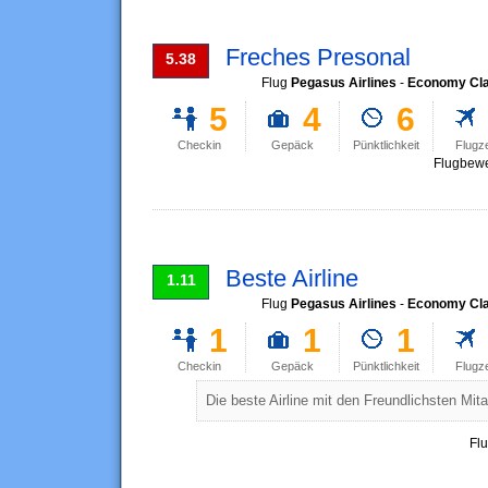
Freches Presonal
5.38
Flug
Pegasus Airlines
-
Economy Cl
5
4
6
Checkin
Gepäck
Pünktlichkeit
Flugz
Flugbewe
Beste Airline
1.11
Flug
Pegasus Airlines
-
Economy Cl
1
1
1
Checkin
Gepäck
Pünktlichkeit
Flugz
Die beste Airline mit den Freundlichsten Mita
Fl