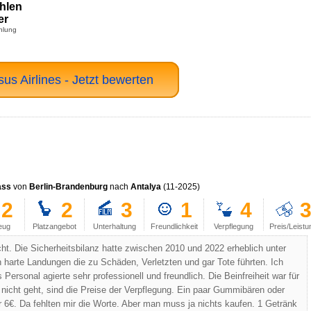
hlen
er
hlung
us Airlines - Jetzt bewerten
ass
von
Berlin-Brandenburg
nach
Antalya
(11-2025)
2
2
3
1
4
eug
Platzangebot
Unterhaltung
Freundlichkeit
Verpflegung
Preis/Leistu
cht. Die Sicherheitsbilanz hatte zwischen 2010 und 2022 erheblich unter
n harte Landungen die zu Schäden, Verletzten und gar Tote führten. Ich
Personal agierte sehr professionell und freundlich. Die Beinfreiheit war für
nicht geht, sind die Preise der Verpflegung. Ein paar Gummibären oder
r 6€. Da fehlten mir die Worte. Aber man muss ja nichts kaufen. 1 Getränk