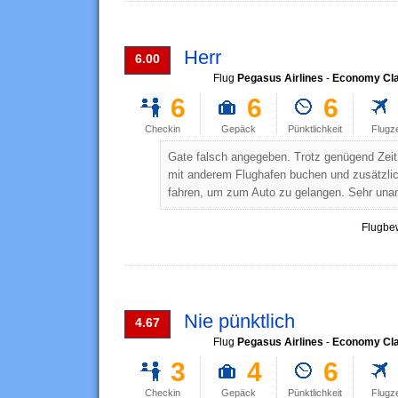
Herr
6.00
Flug
Pegasus Airlines
-
Economy Cl
6
6
6
Checkin
Gepäck
Pünktlichkeit
Flugz
Gate falsch angegeben. Trotz genügend Zeit v
mit anderem Flughafen buchen und zusätzlic
fahren, um zum Auto zu gelangen. Sehr un
Flugbe
Nie pünktlich
4.67
Flug
Pegasus Airlines
-
Economy Cl
3
4
6
Checkin
Gepäck
Pünktlichkeit
Flugz