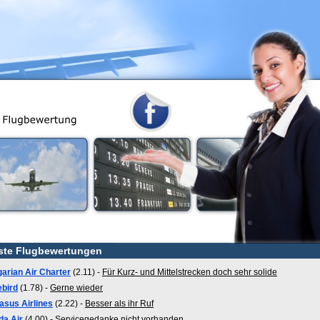
ste Flugbewertungen
garian Air Charter
(2.11) -
Für Kurz- und Mittelstrecken doch sehr solide
ebird
(1.78) -
Gerne wieder
asus Airlines
(2.22) -
Besser als ihr Ruf
da Air
(4.00) -
Servicegedanke nicht vorhanden