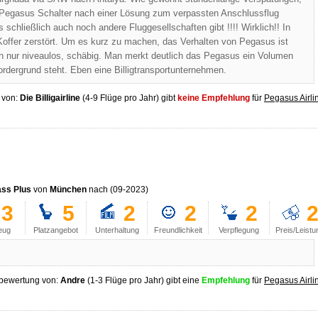
 Pegasus Schalter nach einer Lösung zum verpassten Anschlussflug
chließlich auch noch andere Fluggesellschaften gibt !!!! Wirklich!! In
ffer zerstört. Um es kurz zu machen, das Verhalten von Pegasus ist
fach nur niveaulos, schäbig. Man merkt deutlich das Pegasus ein Volumen
ordergrund steht. Eben eine Billigtransportunternehmen.
 von:
Die Billigairline
(4-9 Flüge pro Jahr) gibt
keine Empfehlung
für
Pegasus Airli
ss Plus
von
München
nach
(09-2023)
3
5
2
2
2
eug
Platzangebot
Unterhaltung
Freundlichkeit
Verpflegung
Preis/Leistu
bewertung von:
Andre
(1-3 Flüge pro Jahr) gibt eine
Empfehlung
für
Pegasus Airli