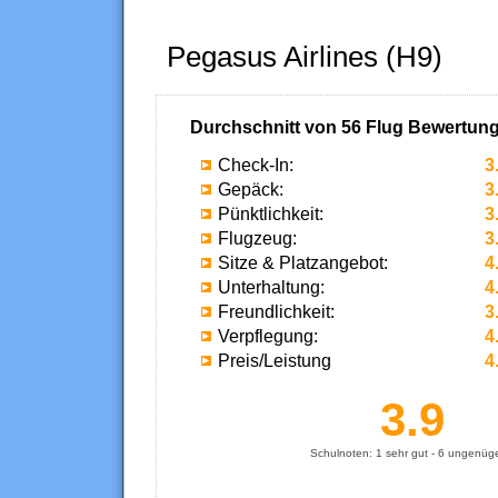
Pegasus Airlines (H9)
Durchschnitt von
56
Flug Bewertung
Check-In:
3
Gepäck:
3
Pünktlichkeit:
3
Flugzeug:
3
Sitze & Platzangebot:
4
Unterhaltung:
4
Freundlichkeit:
3
Verpflegung:
4
Preis/Leistung
4
3.9
Schulnoten:
1
sehr gut -
6
ungenüg