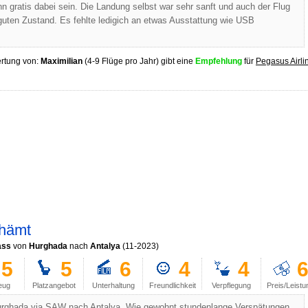
nn gratis dabei sein. Die Landung selbst war sehr sanft und auch der Flug
guten Zustand. Es fehlte ledigich an etwas Ausstattung wie USB
rtung von:
Maximilian
(4-9 Flüge pro Jahr) gibt eine
Empfehlung
für
Pegasus Airli
chämt
ass
von
Hurghada
nach
Antalya
(11-2023)
5
5
6
4
4
eug
Platzangebot
Unterhaltung
Freundlichkeit
Verpflegung
Preis/Leistu
urghada via SAW nach Antalya. Wie gewohnt stundenlange Verspätungen,