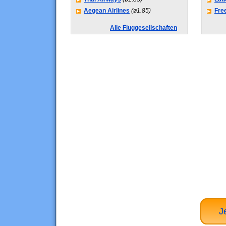
Aegean Airlines
(ø1.85)
Fre
Alle Fluggesellschaften
J