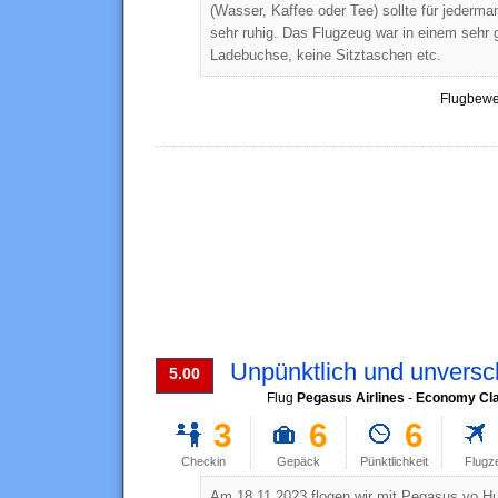
(Wasser, Kaffee oder Tee) sollte für jederma
sehr ruhig. Das Flugzeug war in einem sehr 
Ladebuchse, keine Sitztaschen etc.
Flugbewe
Unpünktlich und unvers
5.00
Flug
Pegasus Airlines
-
Economy Cl
3
6
6
Checkin
Gepäck
Pünktlichkeit
Flugz
Am 18.11.2023 flogen wir mit Pegasus vo H