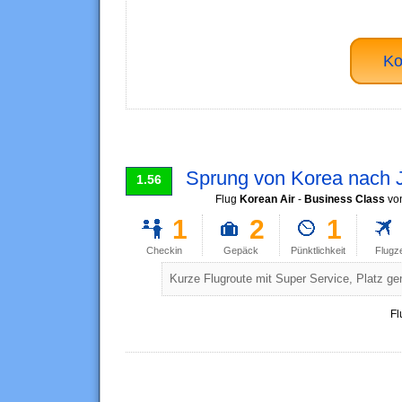
Ko
Sprung von Korea nach 
1.56
Flug
Korean Air
-
Business Class
vo
1
2
1
Checkin
Gepäck
Pünktlichkeit
Flugz
Kurze Flugroute mit Super Service, Platz gen
Fl