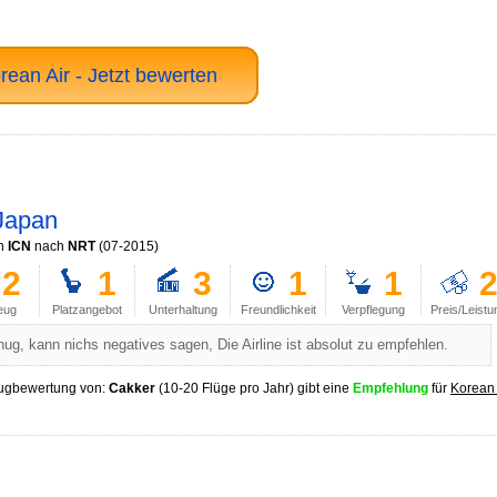
rean Air - Jetzt bewerten
Japan
n
ICN
nach
NRT
(07-2015)
2
1
3
1
1
eug
Platzangebot
Unterhaltung
Freundlichkeit
Verpflegung
Preis/Leistu
ug, kann nichs negatives sagen, Die Airline ist absolut zu empfehlen.
ugbewertung von:
Cakker
(10-20 Flüge pro Jahr) gibt eine
Empfehlung
für
Korean 