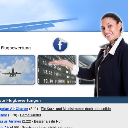
ste Flugbewertungen
garian Air Charter
(2.11) -
Für Kurz- und Mittelstrecken doch sehr solide
ebird
(1.78) -
Gerne wieder
asus Airlines
(2.22) -
Besser als ihr Ruf
da Air
(4.00) -
Servicegedanke nicht vorhanden