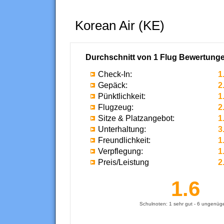
Korean Air (KE)
Durchschnitt von
1
Flug Bewertunge
Check-In:
1
Gepäck:
2
Pünktlichkeit:
1
Flugzeug:
2
Sitze & Platzangebot:
1
Unterhaltung:
3
Freundlichkeit:
1
Verpflegung:
1
Preis/Leistung
2
1.6
Schulnoten:
1
sehr gut -
6
ungenüg