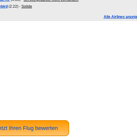
ebird
(2.22) -
Solide
Alle Airlines anzei
etzt Ihren Flug bewerten