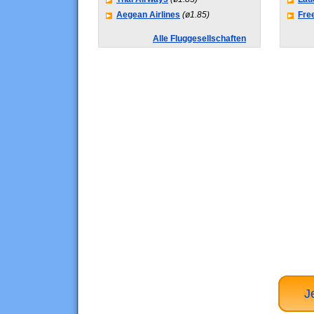
Aegean Airlines
(ø1.85)
Fre
Alle Fluggesellschaften
J