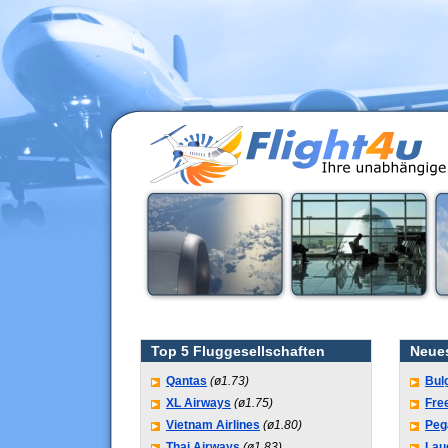
Top 5 Fluggesellschaften
Neue
Qantas
(ø1.73)
Bul
XL Airways
(ø1.75)
Fre
Vietnam Airlines
(ø1.80)
Peg
Thai Airways
(ø1.83)
Lau